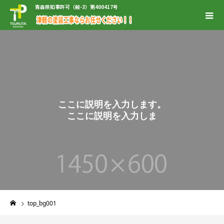
青森県知事許可（般-3）第400417号
こ
こ
に
説
明
を
入
力
し
ま
す
。
こ
こ
に
説
明
を
入
力
し
ま
す
。
top_bg001