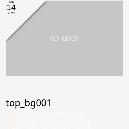
JAN
14
2023
top_bg001