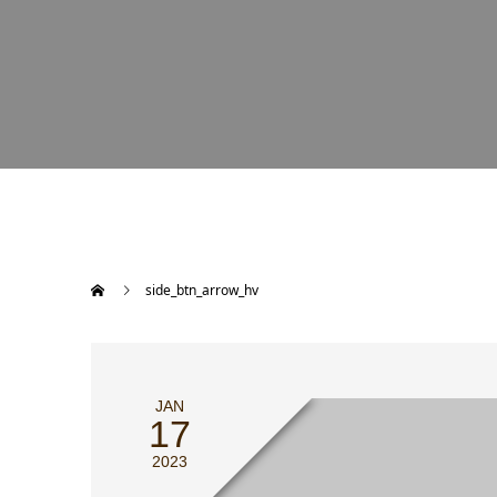
side_btn_arrow_hv
JAN
17
2023