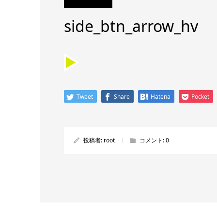
side_btn_arrow_hv
Tweet
Share
Hatena
Pocket
投稿者:
root
コメント:
0