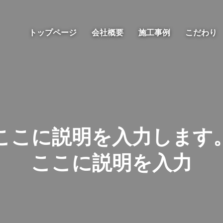
トップページ
会社概要
施工事例
こだわり
こ
こ
に
説
明
を
入
力
し
ま
す
こ
こ
に
説
明
を
入
力
し
ま
す