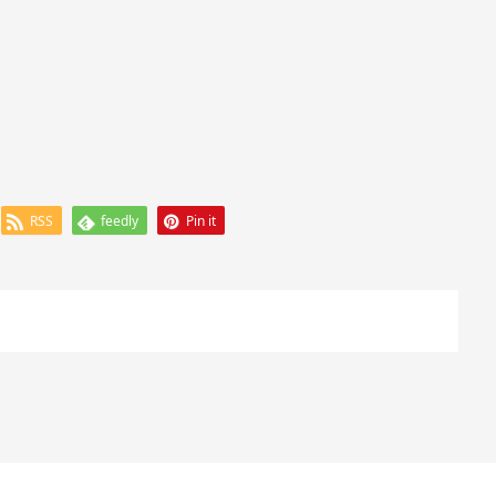
RSS
feedly
Pin it