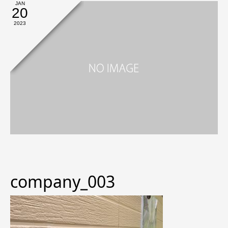
JAN
20
2023
company_003