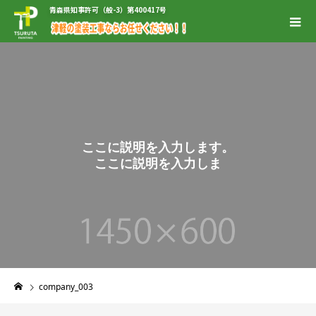
青森県知事許可（般-3）第400417号
こ
こ
に
説
明
を
入
力
し
ま
す
。
こ
こ
に
説
明
を
入
力
し
ま
す
。
company_003