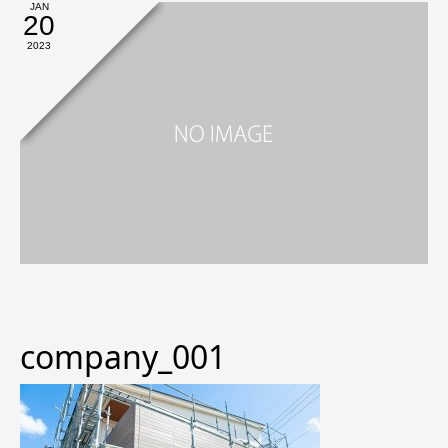
JAN
20
2023
company_001