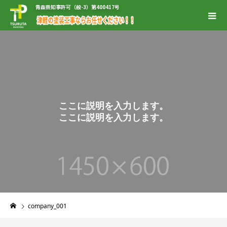
青森県知事許可（般-3）第400417号
こ
こ
に
説
明
を
入
力
し
ま
す
。
こ
こ
に
説
明
を
入
力
し
ま
す
。
company_001